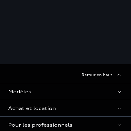
Retour en haut
Modèles
Achat et location
Voir les modèles
Pour les professionnels
Réservation et option d'achat