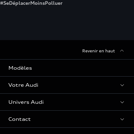
#SeDéplacerMoinsPolluer
Revenir en haut
Modèles
Votre Audi
Univers Audi
Entretenir et réparer mon Audi
Accessoires et équipements
Contact
Histoire du progrès
Functions on Demand
Notre vision