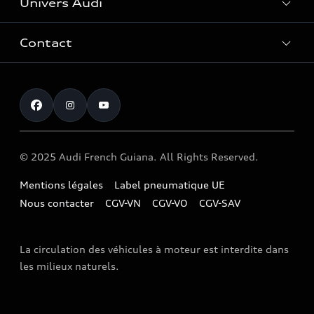
Univers Audi
Entretenir et réparer mon Audi
Accessoires et équipements
Contact
Histoire du progrès
Functions on Demand
Notre vision
Service clientèle
Audi Assistance
myAudi experience
Campagne de rappel Airbag Takata
Programme culturel Audi talents
© 2025 Audi French Guiana. All Rights Reserved.
Mentions légales
Label pneumatique UE
Nous contacter
CGV-VN
CGV-VO
CGV-SAV
La circulation des véhicules à moteur est interdite dans
les milieux naturels.