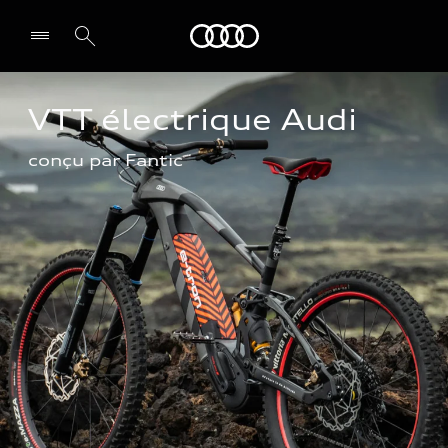
Audi
VTT électrique Audi
conçu par Fantic