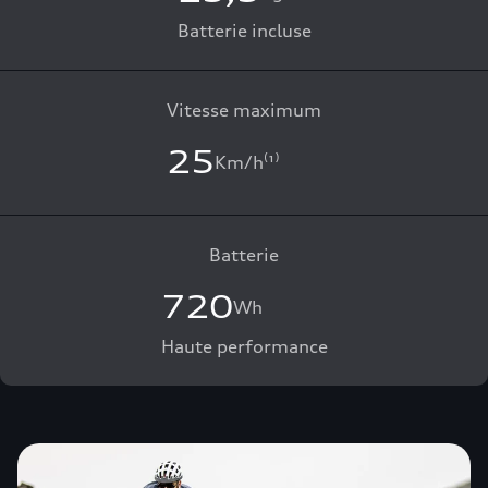
Batterie incluse
Vitesse maximum
25
Km/h⁽¹⁾
Batterie
720
Wh
Haute performance