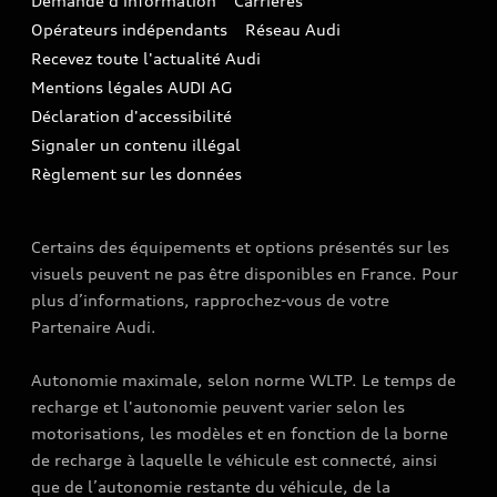
Demande d'information
Carrières
LLD
Audi Assistance
Opérateurs indépendants
Réseau Audi
Carrières
Recevez toute l'actualité Audi
Campagne de rappel Airbag Takata
Espace Presse
Mentions légales AUDI AG
Mise à jour logiciel
Déclaration d'accessibilité
Signaler un contenu illégal
Règlement sur les données
Certains des équipements et options présentés sur les
visuels peuvent ne pas être disponibles en France. Pour
plus d’informations, rapprochez-vous de votre
Partenaire Audi.
Autonomie maximale, selon norme WLTP. Le temps de
recharge et l'autonomie peuvent varier selon les
motorisations, les modèles et en fonction de la borne
de recharge à laquelle le véhicule est connecté, ainsi
que de l’autonomie restante du véhicule, de la