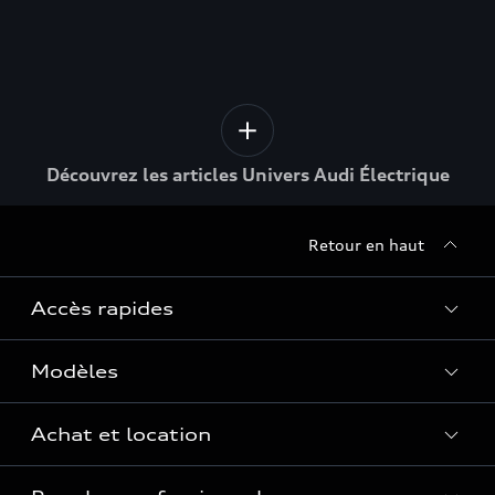
Découvrez les articles Univers Audi Électrique
Retour en haut
Accès rapides
Modèles
Quelle Audi me correspond ?
Tous les modèles
Achat et location
Recherche de véhicules neufs
Électrique