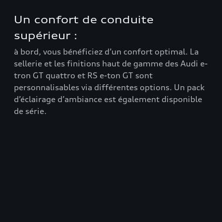
Un confort de conduite
De
supérieur :
ga
à bord, vous bénéficiez d’un confort optimal. La
dot
re
sellerie et les finitions haut de gamme des Audi e-
ber
e
tron GT quattro et RS e-ton GT sont
une
personnalisables via différentes options. Un pack
dis
d’éclairage d’ambiance est également disponible
pil
de série.