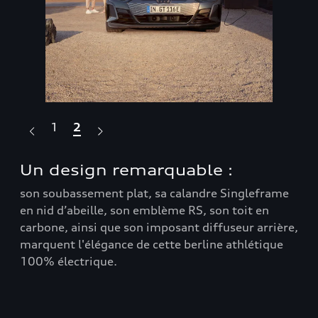
1
2
ie
Un design remarquable :
Un
:
son soubassement plat, sa calandre Singleframe
en nid d’abeille, son emblème RS, son toit en
cte
la 
carbone, ainsi que son imposant diffuseur arrière,
100
marquent l'élégance de cette berline athlétique
fac
100% électrique.
pui
ycle
réa
WLT