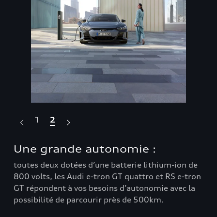
1
2
Une grande autonomie :
Un
e
toutes deux dotées d’une batterie lithium-ion de
cho
800 volts, les Audi e-tron GT quattro et RS e-tron
les
,
GT répondent à vos besoins d’autonomie avec la
rec
que
possibilité de parcourir près de 500km.
tou
pou