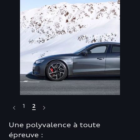
1
2
Une polyvalence à toute
Un
épreuve :
les