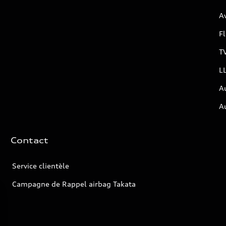
Av
F
T
L
A
A
Contact
Service clientèle
Campagne de Rappel airbag Takata