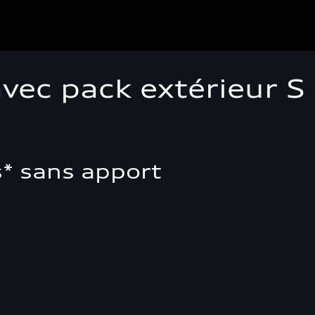
c pack extérieur S l
s* sans apport