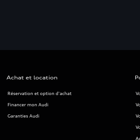
Achat et location
P
Réservation et option d'achat
Vo
Financer mon Audi
Vo
Garanties Audi
V
Vo
Ac