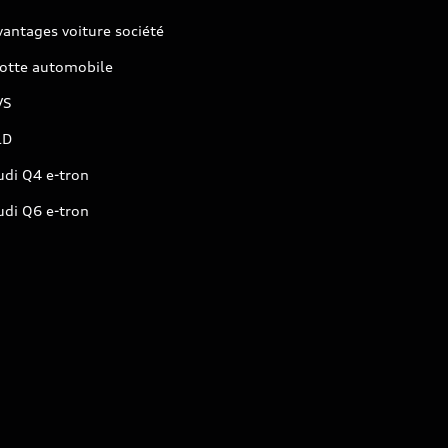
antages voiture société
lotte automobile
VS
LD
udi Q4 e-tron
udi Q6 e-tron