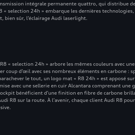
transmission intégrale permanente quattro, qui distribue de
R8 « selection 24h » embarque les dernières technologies, 
 bien sûr, l’éclairage Audi laserlight.
R8 « selection 24h » arbore les mêmes couleurs avec une 
r coup d’œil avec ses nombreux éléments en carbone : spoi
 parachever le tout, un logo mat « R8 24h » est apposé sur
e mise avec une sellerie en cuir Alcantara comprenant une g
ockpit bénéficient d’une finition en fibre de carbone brill
 Audi R8 sur la route. À l’avenir, chaque client Audi R8 po
sive.