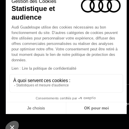
Audi Sport
Nos technologies
myAudi experience
Programme culturel Audi talents
Espace actualités Audi
M
© 2025 SGDM Guadeloupe. Tous droits réservés.