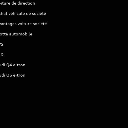
iture de direction
hat véhicule de société
antages voiture société
lotte automobile
VS
LD
udi Q4 e-tron
udi Q6 e-tron