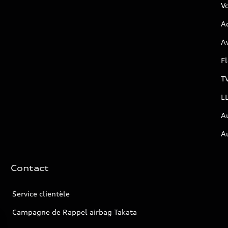
Vo
Ac
Av
F
T
L
A
A
Contact
Service clientèle
Campagne de Rappel airbag Takata