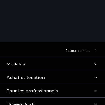
Retour en haut
Modèles
Achat et location
Voir les modèles
Pour les professionnels
Réservation et option d'achat
Financer mon Audi
Univers Audi