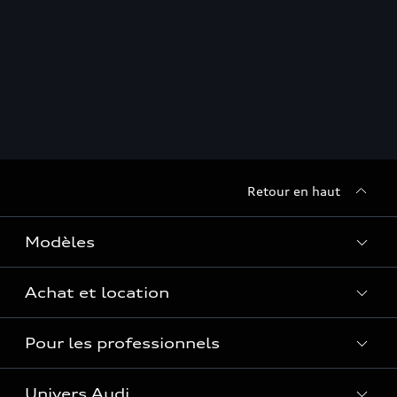
Retour en haut
Modèles
Achat et location
Voir les modèles
Pour les professionnels
Réservation et option d'achat
Financer mon Audi
Univers Audi