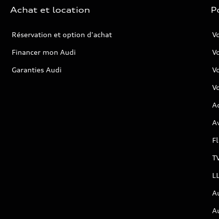
Achat et location
P
Réservation et option d'achat
Vo
Financer mon Audi
Vo
Garanties Audi
V
Vo
Ac
Av
F
T
L
A
A