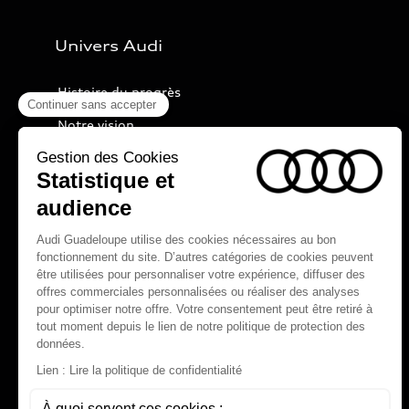
Univers Audi
Histoire du progrès
Notre vision
Audi Sport
Nos technologies
myAudi experience
Programme culturel Audi talents
Espace actualités Audi