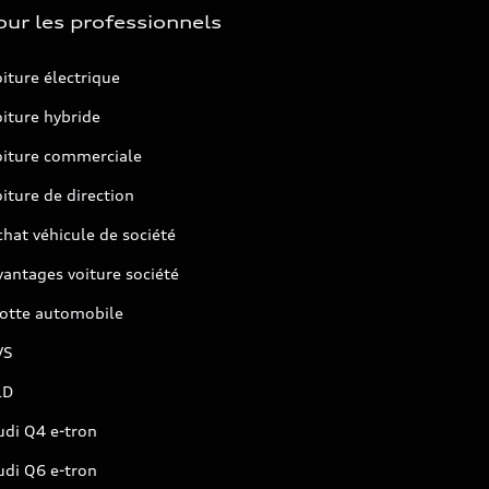
our les professionnels
iture électrique
iture hybride
oiture commerciale
iture de direction
hat véhicule de société
antages voiture société
lotte automobile
VS
LD
udi Q4 e-tron
udi Q6 e-tron