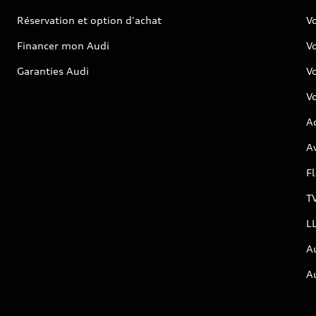
Réservation et option d'achat
Vo
Financer mon Audi
Vo
Garanties Audi
V
Vo
Ac
Av
F
T
L
A
A