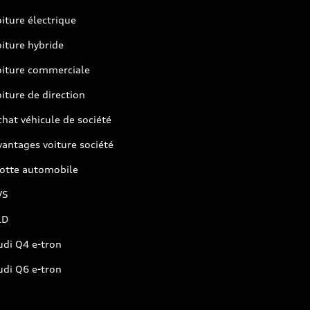
iture électrique
iture hybride
oiture commerciale
iture de direction
hat véhicule de société
antages voiture société
lotte automobile
VS
LD
udi Q4 e-tron
udi Q6 e-tron