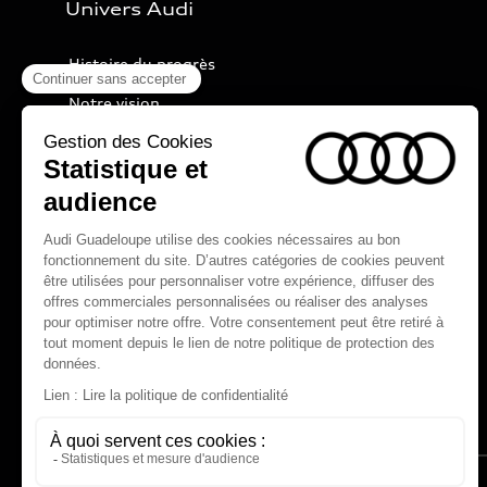
Univers Audi
Histoire du progrès
Notre vision
Audi Sport
Nos technologies
myAudi experience
Programme culturel Audi talents
Espace actualités Audi