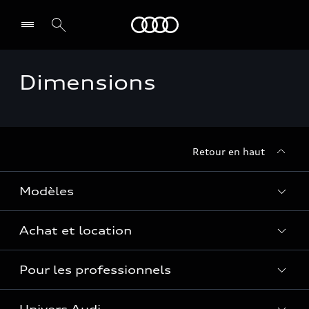
Audi Guadeloupe
Dimensions
Retour en haut
Modèles
Achat et location
Voir les modèles
Pour les professionnels
Réservation et option d'achat
Financer mon Audi