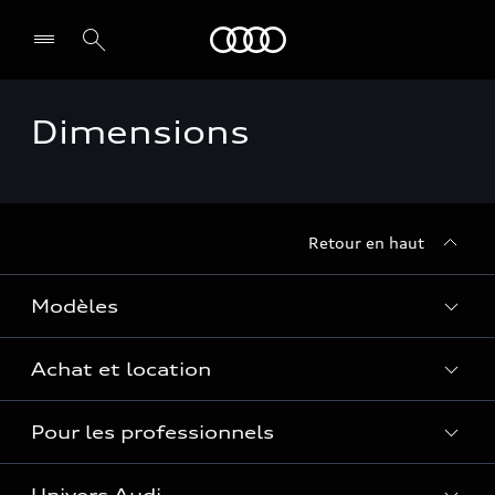
Audi Guadeloupe
Dimensions
Retour en haut
Modèles
Achat et location
Voir les modèles
Pour les professionnels
Réservation et option d'achat
Financer mon Audi