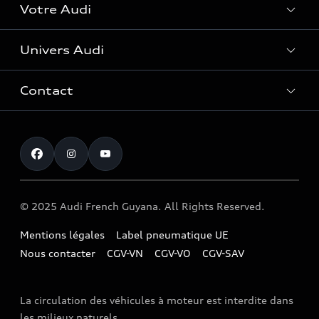
Votre Audi
Univers Audi
Entretenir et réparer mon Audi
Accessoires et équipements
Contact
Histoire du progrès
Functions on Demand
Notre vision
Service clientèle
Audi Assistance
myAudi experience
Campagne de rappel Airbag Takata
Programme culturel Audi talents
© 2025 Audi French Guyana. All Rights Reserved.
Mentions légales
Label pneumatique UE
Nous contacter
CGV-VN
CGV-VO
CGV-SAV
La circulation des véhicules à moteur est interdite dans
les milieux naturels.