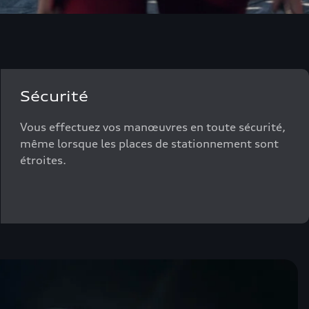
Sécurité
Vous effectuez vos manœuvres en toute sécurité,
même lorsque les places de stationnement sont
étroites.