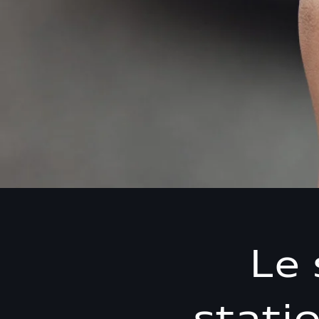
Le 
stati