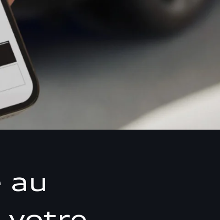
e au
 votre