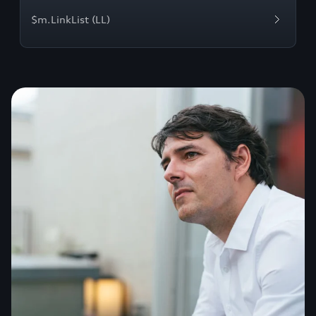
$m.LinkList (LL)