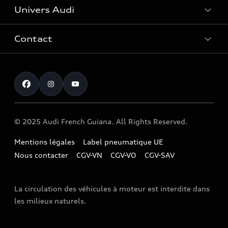
Univers Audi
Entretenir et réparer mon Audi
Accessoires et équipements
Contact
Histoire du progrès
Functions on Demand
Notre vision
Service clientèle
Audi Assistance
myAudi experience
Campagne de rappel Airbag Takata
Programme culturel Audi talents
© 2025 Audi French Guiana. All Rights Reserved.
Mentions légales
Label pneumatique UE
Nous contacter
CGV-VN
CGV-VO
CGV-SAV
La circulation des véhicules à moteur est interdite dans
les milieux naturels.