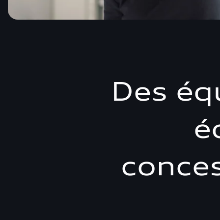
Des éq
é
conces