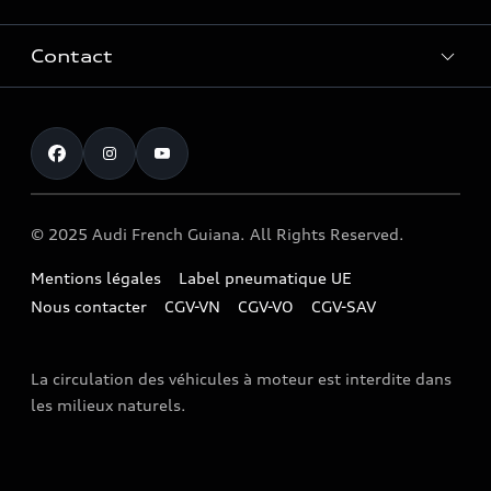
Entretenir et réparer mon Audi
Accessoires et équipements
Contact
Histoire du progrès
Functions on Demand
Notre vision
Service clientèle
Audi Assistance
myAudi experience
Campagne de rappel Airbag Takata
Programme culturel Audi talents
© 2025 Audi French Guiana. All Rights Reserved.
Mentions légales
Label pneumatique UE
Nous contacter
CGV-VN
CGV-VO
CGV-SAV
La circulation des véhicules à moteur est interdite dans
les milieux naturels.