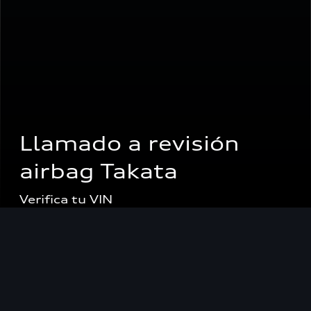
Llamado a revisión 
airbag Takata
Verifica tu VIN
Concesionarios
Servicio Post Venta > Recall Takata Airbag
Las retiradas mundiales de los airbags Takata
afectan, entre otros muchos fabricantes, también