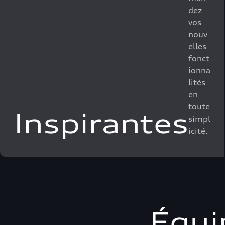
dez
vos
nouv
elles
fonct
ionna
lités
en
toute
Inspirantes
simpl
icité.
Équi