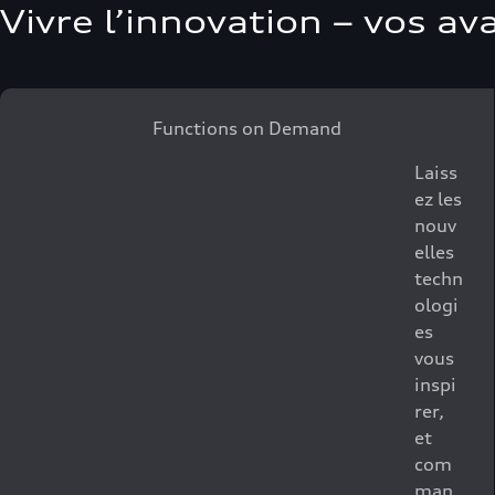
Vivre l’innovation – vos a
Functions on Demand
Laiss
ez les
nouv
elles
techn
ologi
es
vous
inspi
rer,
et
com
man