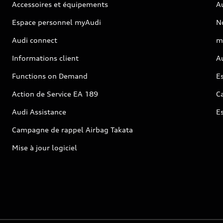
Accessoires et équipements
A
Espace personnel myAudi
N
Audi connect
m
Informations client
Au
Functions on Demand
Es
Action de Service EA 189
Ca
Audi Assistance
E
Campagne de rappel Airbag Takata
Mise à jour logiciel