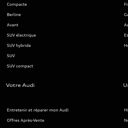
Compacte
F
Berline
G
Avant
Au
SUV électrique
Es
SUV hybride
H
SUV
SUV compact
Votre Audi
U
Entretenir et réparer mon Audi
Hi
Offres Après-Vente
No