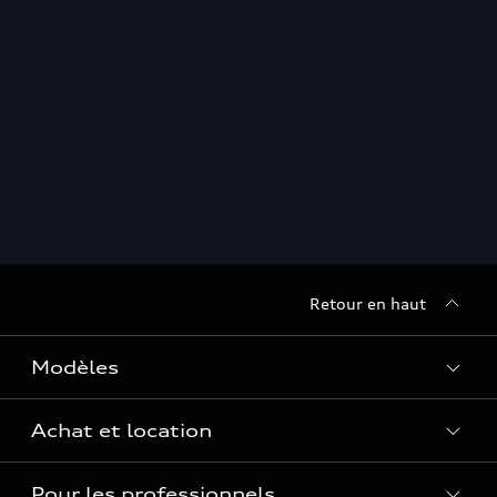
Retour en haut
Modèles
Achat et location
Voir les modèles
Pour les professionnels