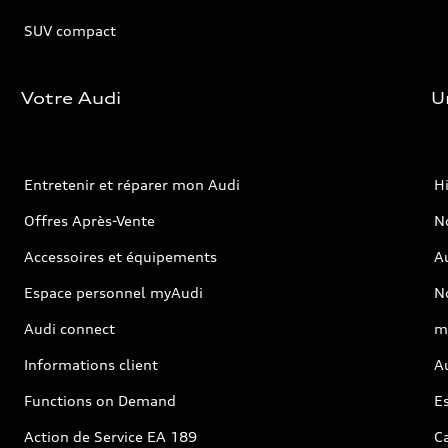
SUV compact
Votre Audi
U
Entretenir et réparer mon Audi
Hi
Offres Après-Vente
No
Accessoires et équipements
A
Espace personnel myAudi
N
Audi connect
m
Informations client
Au
Functions on Demand
Es
Action de Service EA 189
Ca