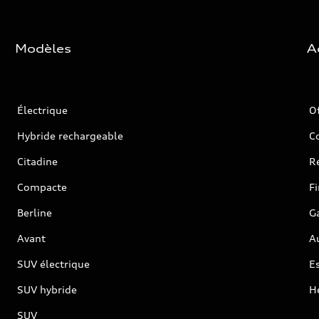
Modèles
A
Électrique
O
Hybride rechargeable
C
Citadine
Ré
Compacte
F
Berline
G
Avant
Au
SUV électrique
Es
SUV hybride
H
SUV