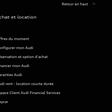
Retour en haut
chat et location
ffres du moment
onfigurer mon Audi
servation et option d'achat
inancer mon Audi
aranties Audi
di rent : location courte durée
pace Client Audi Financial Services
eycar