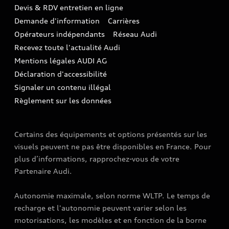
TVS
Devis & RDV entretien en ligne
Action de Service EA 189
Espace actualités Audi
Demande d'information
Carrières
LLD
Audi Assistance
Opérateurs indépendants
Réseau Audi
Carrières
Recevez toute l'actualité Audi
Campagne de rappel Airbag Takata
Espace Presse
Mentions légales AUDI AG
Mise à jour logiciel
Déclaration d'accessibilité
Signaler un contenu illégal
Règlement sur les données
Certains des équipements et options présentés sur les
visuels peuvent ne pas être disponibles en France. Pour
plus d’informations, rapprochez-vous de votre
Partenaire Audi.
Autonomie maximale, selon norme WLTP. Le temps de
recharge et l'autonomie peuvent varier selon les
motorisations, les modèles et en fonction de la borne