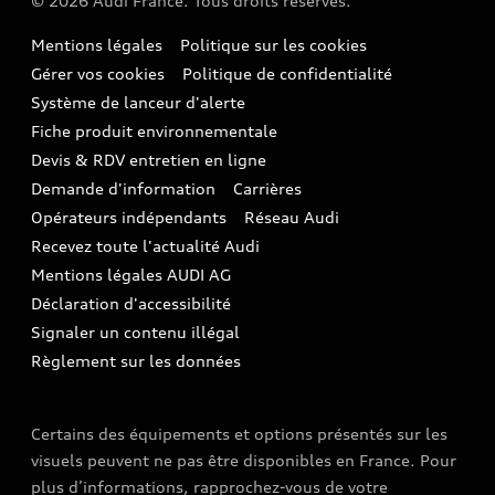
© 2026 Audi France. Tous droits réservés.
Audi Sport
Achat véhicule de société
SUV
Audi connect
Heycar
Mentions légales
Politique sur les cookies
Nos technologies
Avantages voiture société
SUV compact
Gérer vos cookies
Politique de confidentialité
Informations client
myAudi experience
Flotte automobile
Système de lanceur d'alerte
Functions on Demand
Fiche produit environnementale
Audi Shop : Boutique Officielle
TVS
Devis & RDV entretien en ligne
Action de Service EA 189
Espace actualités Audi
Demande d'information
Carrières
LLD
Audi Assistance
Opérateurs indépendants
Réseau Audi
Carrières
Recevez toute l'actualité Audi
Campagne de rappel Airbag Takata
Espace Presse
Mentions légales AUDI AG
Mise à jour logiciel
Déclaration d'accessibilité
Signaler un contenu illégal
Règlement sur les données
Certains des équipements et options présentés sur les
visuels peuvent ne pas être disponibles en France. Pour
plus d’informations, rapprochez-vous de votre