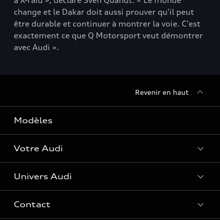
à X-raid », déclare Sven Quandt. « Le monde
change et le Dakar doit aussi prouver qu'il peut
être durable et continuer à montrer la voie. C'est
exactement ce que Q Motorsport veut démontrer
avec Audi ».
Revenir en haut
Modèles
Votre Audi
Univers Audi
Entretenir et réparer mon Audi
Accessoires et équipements
Contact
Histoire du progrès
Functions on Demand