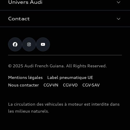
Univers Audi
Entretenir et réparer mon Audi
Accessoires et équipements
Contact
Histoire du progrès
Functions on Demand
Notre vision
Service clientèle
Audi Assistance
myAudi experience
Campagne de rappel Airbag Takata
Programme culturel Audi talents
© 2025 Audi French Guiana. All Rights Reserved.
Mentions légales
Label pneumatique UE
Nous contacter
CGV-VN
CGV-VO
CGV-SAV
La circulation des véhicules à moteur est interdite dans
les milieux naturels.