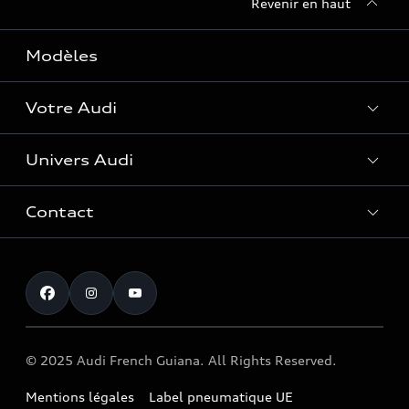
Revenir en haut
Modèles
Votre Audi
Univers Audi
Entretenir et réparer mon Audi
Accessoires et équipements
Contact
Histoire du progrès
Functions on Demand
Notre vision
Service clientèle
Audi Assistance
myAudi experience
Campagne de rappel Airbag Takata
Programme culturel Audi talents
© 2025 Audi French Guiana. All Rights Reserved.
Mentions légales
Label pneumatique UE