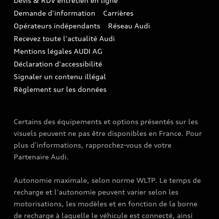
Devis & RDV entretien en ligne
Action de Service EA 189
Espace actualités Audi
Demande d'information
Carrières
LLD
Audi Assistance
Opérateurs indépendants
Réseau Audi
Carrières
Recevez toute l'actualité Audi
Campagne de rappel Airbag Takata
Espace Presse
Mentions légales AUDI AG
Mise à jour logiciel
Déclaration d'accessibilité
Signaler un contenu illégal
Règlement sur les données
Certains des équipements et options présentés sur les
visuels peuvent ne pas être disponibles en France. Pour
plus d’informations, rapprochez-vous de votre
Partenaire Audi.
Autonomie maximale, selon norme WLTP. Le temps de
recharge et l'autonomie peuvent varier selon les
motorisations, les modèles et en fonction de la borne
de recharge à laquelle le véhicule est connecté, ainsi