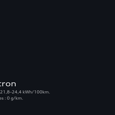
tron
: 21,8–24,4 kWh/100km.
s : 0 g/km.