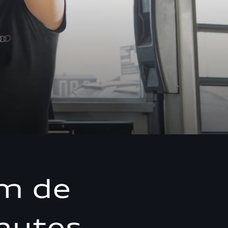
um de
nutes.