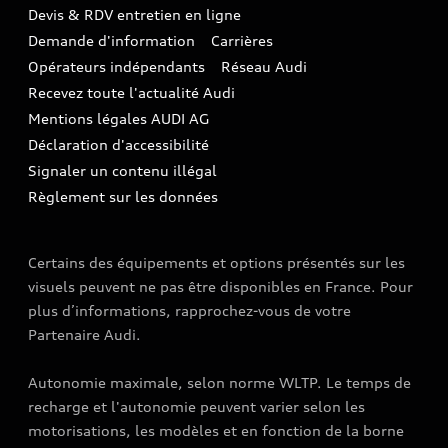
TVS
Devis & RDV entretien en ligne
Action de Service EA 189
Espace actualités Audi
Demande d'information
Carrières
LLD
Audi Assistance
Opérateurs indépendants
Réseau Audi
Carrières
Recevez toute l'actualité Audi
Campagne de rappel Airbag Takata
Espace Presse
Mentions légales AUDI AG
Mise à jour logiciel
Déclaration d'accessibilité
Signaler un contenu illégal
Règlement sur les données
Certains des équipements et options présentés sur les
visuels peuvent ne pas être disponibles en France. Pour
plus d’informations, rapprochez-vous de votre
Partenaire Audi.
Autonomie maximale, selon norme WLTP. Le temps de
recharge et l'autonomie peuvent varier selon les
motorisations, les modèles et en fonction de la borne