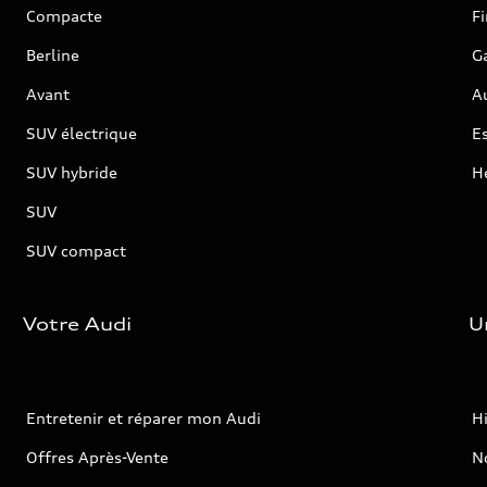
Compacte
F
Berline
G
Avant
Au
SUV électrique
Es
SUV hybride
H
SUV
SUV compact
Votre Audi
U
Entretenir et réparer mon Audi
Hi
Offres Après-Vente
No