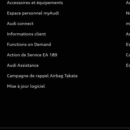
Accessoires et équipements
A
Espace personnel myAudi
N
Audi connect
m
Informations client
Au
Functions on Demand
Es
Action de Service EA 189
Ca
Audi Assistance
E
Campagne de rappel Airbag Takata
Mise à jour logiciel