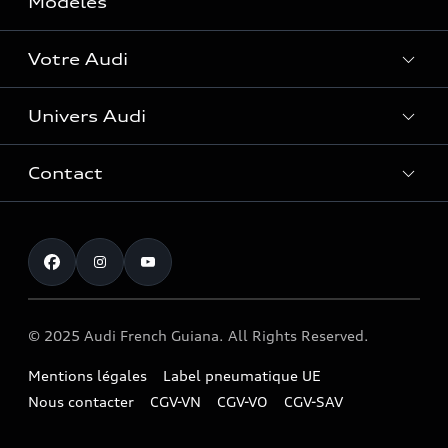
Modèles
Votre Audi
Univers Audi
Entretenir et réparer mon Audi
Accessoires et équipements
Contact
Histoire du progrès
Functions on Demand
Notre vision
Service clientèle
Audi Assistance
myAudi experience
Campagne de rappel Airbag Takata
Programme culturel Audi talents
© 2025 Audi French Guiana. All Rights Reserved.
Mentions légales
Label pneumatique UE
Nous contacter
CGV-VN
CGV-VO
CGV-SAV