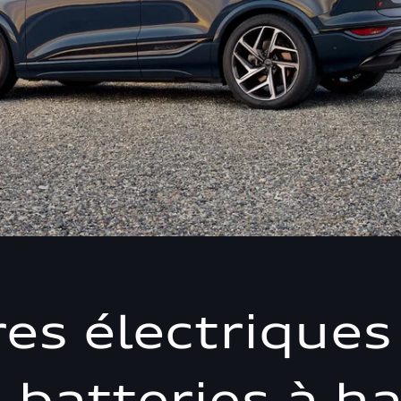
es électriques
 batteries à h