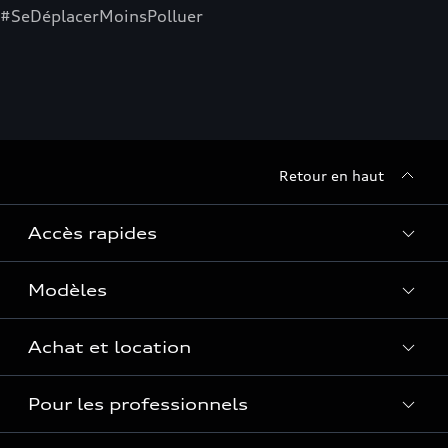
#SeDéplacerMoinsPolluer
Retour en haut
Accès rapides
Modèles
Quelle Audi me correspond ?
Tous les modèles
Achat et location
Recherche de véhicules neufs
Électrique
Pour les professionnels
Véhicules d'occasion disponibles
Hybride rechargeable
Offres du moment