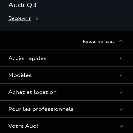
Audi Q3
Découvrir
Retour en haut
Accès rapides
Modèles
Quelle Audi me correspond ?
Tous les modèles
Achat et location
Recherche de véhicules neufs
Électrique
Pour les professionnels
Véhicules d'occasion disponibles
Hybride rechargeable
Offres du moment
Offres pour les professionnels
Citadine
Votre Audi
Configurer mon Audi