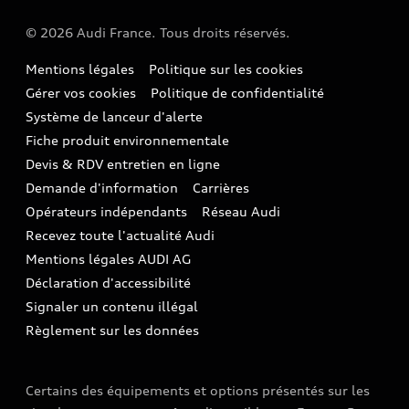
Notre vision
SUV société
SUV hybride
Espace personnel myAudi
Espace Client Audi Financial Services
© 2026 Audi France. Tous droits réservés.
Audi Sport
Achat véhicule de société
SUV
Audi connect
Heycar
Mentions légales
Politique sur les cookies
Nos technologies
Avantages voiture société
SUV compact
Gérer vos cookies
Politique de confidentialité
Informations client
myAudi experience
Flotte automobile
Système de lanceur d'alerte
Functions on Demand
Fiche produit environnementale
Audi Shop : Boutique Officielle
TVS
Devis & RDV entretien en ligne
Action de Service EA 189
Espace actualités Audi
Demande d'information
Carrières
LLD
Audi Assistance
Opérateurs indépendants
Réseau Audi
Carrières
Recevez toute l'actualité Audi
Campagne de rappel Airbag Takata
Espace Presse
Mentions légales AUDI AG
Mise à jour logiciel
Déclaration d'accessibilité
Signaler un contenu illégal
Règlement sur les données
Certains des équipements et options présentés sur les