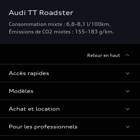
Audi TT Roadster
Consommation mixte : 6,8–8,1 l/100km.
Émissions de CO2 mixtes : 155–183 g/km.
Retour en haut
Accès rapides
Modèles
Quelle Audi me correspond ?
Tous les modèles
Achat et location
Recherche de véhicules neufs
Électrique
Pour les professionnels
Véhicules d'occasion disponibles
Hybride rechargeable
Offres du moment