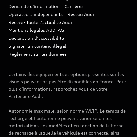
Espace actualités Audi
Demande d'information
Carrières
LLD
Audi Assistance
Opérateurs indépendants
Réseau Audi
Carrières
Recevez toute l'actualité Audi
Campagne de rappel Airbag Takata
Espace Presse
Mentions légales AUDI AG
Mise à jour logiciel
Déclaration d'accessibilité
Signaler un contenu illégal
Règlement sur les données
Certains des équipements et options présentés sur les
visuels peuvent ne pas être disponibles en France. Pour
plus d’informations, rapprochez-vous de votre
Partenaire Audi.
Autonomie maximale, selon norme WLTP. Le temps de
recharge et l'autonomie peuvent varier selon les
motorisations, les modèles et en fonction de la borne
de recharge à laquelle le véhicule est connecté, ainsi