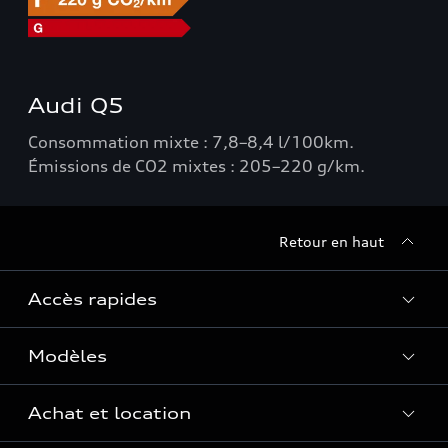
Audi Q5
Consommation mixte : 7,8–8,4 l/100km.
Émissions de CO2 mixtes : 205–220 g/km.
Retour en haut
Accès rapides
Modèles
Quelle Audi me correspond ?
Tous les modèles
Achat et location
Recherche de véhicules neufs
Électrique