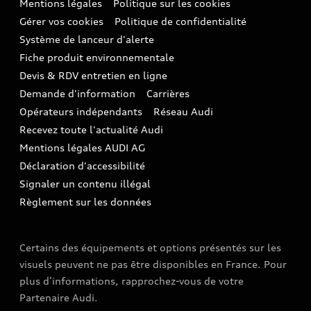
Mentions légales
Politique sur les cookies
Nos technologies
Avantages voiture société
SUV compact
Gérer vos cookies
Politique de confidentialité
Informations client
myAudi experience
Flotte automobile
Système de lanceur d'alerte
Functions on Demand
Fiche produit environnementale
Audi Shop : Boutique Officielle
TVS
Devis & RDV entretien en ligne
Action de Service EA 189
Espace actualités Audi
Demande d'information
Carrières
LLD
Audi Assistance
Opérateurs indépendants
Réseau Audi
Carrières
Recevez toute l'actualité Audi
Campagne de rappel Airbag Takata
Espace Presse
Mentions légales AUDI AG
Mise à jour logiciel
Déclaration d'accessibilité
Signaler un contenu illégal
Règlement sur les données
Certains des équipements et options présentés sur les
visuels peuvent ne pas être disponibles en France. Pour
plus d’informations, rapprochez-vous de votre
Partenaire Audi.