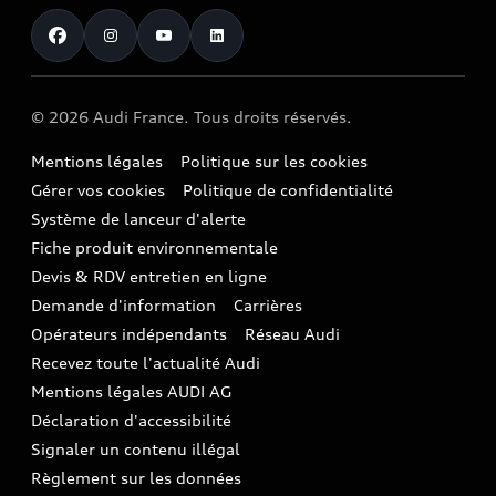
Accessibilité - Clients Sourds et Malentendants
Avant
Offres Après-Vente
Garanties Audi
Histoire du progrès
Voiture de direction
Trouver mon Partenaire Audi
SUV électrique
Accessoires et équipements
Audi rent : location courte durée
Notre vision
SUV société
SUV hybride
Espace personnel myAudi
Espace Client Audi Financial Services
© 2026 Audi France. Tous droits réservés.
Audi Sport
Achat véhicule de société
SUV
Audi connect
Heycar
Mentions légales
Politique sur les cookies
Nos technologies
Avantages voiture société
SUV compact
Gérer vos cookies
Politique de confidentialité
Informations client
myAudi experience
Flotte automobile
Système de lanceur d'alerte
Functions on Demand
Fiche produit environnementale
Audi Shop : Boutique Officielle
TVS
Devis & RDV entretien en ligne
Action de Service EA 189
Espace actualités Audi
Demande d'information
Carrières
LLD
Audi Assistance
Opérateurs indépendants
Réseau Audi
Carrières
Recevez toute l'actualité Audi
Campagne de rappel Airbag Takata
Espace Presse
Mentions légales AUDI AG
Mise à jour logiciel
Déclaration d'accessibilité
Signaler un contenu illégal
Règlement sur les données