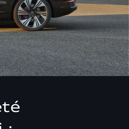
été
 :