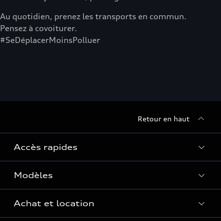
Au quotidien, prenez les transports en commun.
Pensez à covoiturer.
#SeDéplacerMoinsPolluer
Retour en haut
Accès rapides
Modèles
Quelle Audi me correspond ?
Tous les modèles
Achat et location
Recherche de véhicules neufs
Électrique