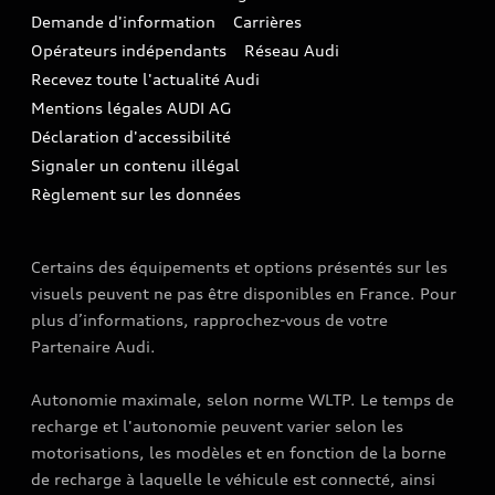
Espace actualités Audi
Demande d'information
Carrières
LLD
Audi Assistance
Opérateurs indépendants
Réseau Audi
Carrières
Recevez toute l'actualité Audi
Campagne de rappel Airbag Takata
Espace Presse
Mentions légales AUDI AG
Mise à jour logiciel
Déclaration d'accessibilité
Signaler un contenu illégal
Règlement sur les données
Certains des équipements et options présentés sur les
visuels peuvent ne pas être disponibles en France. Pour
plus d’informations, rapprochez-vous de votre
Partenaire Audi.
Autonomie maximale, selon norme WLTP. Le temps de
recharge et l'autonomie peuvent varier selon les
motorisations, les modèles et en fonction de la borne
de recharge à laquelle le véhicule est connecté, ainsi