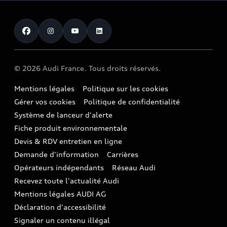
Entretenir et réparer mon Audi
Financer mon Audi
Voiture commerciale
Accessibilité - Clients Sourds et Malentendants
Avant
Offres Après-Vente
Garanties Audi
Histoire du progrès
Voiture de direction
Trouver mon Partenaire Audi
SUV électrique
Accessoires et équipements
Audi rent : location courte durée
Notre vision
SUV société
SUV hybride
Espace personnel myAudi
Espace Client Audi Financial Services
© 2026 Audi France. Tous droits réservés.
Audi Sport
Achat véhicule de société
SUV
Audi connect
Heycar
Mentions légales
Politique sur les cookies
Nos technologies
Avantages voiture société
SUV compact
Gérer vos cookies
Politique de confidentialité
Informations client
myAudi experience
Flotte automobile
Système de lanceur d'alerte
Functions on Demand
Fiche produit environnementale
Audi Shop : Boutique Officielle
TVS
Devis & RDV entretien en ligne
Action de Service EA 189
Espace actualités Audi
Demande d'information
Carrières
LLD
Audi Assistance
Opérateurs indépendants
Réseau Audi
Carrières
Recevez toute l'actualité Audi
Campagne de rappel Airbag Takata
Espace Presse
Mentions légales AUDI AG
Mise à jour logiciel
Déclaration d'accessibilité
Signaler un contenu illégal