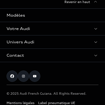
Revenir en haut
Modèles
Votre Audi
Univers Audi
Entretenir et réparer mon Audi
Accessoires et équipements
Contact
Histoire du progrès
Functions on Demand
Notre vision
Service clientèle
Audi Assistance
myAudi experience
Campagne de rappel Airbag Takata
Programme culturel Audi talents
© 2025 Audi French Guiana. All Rights Reserved.
Mentions légales
Label pneumatique UE